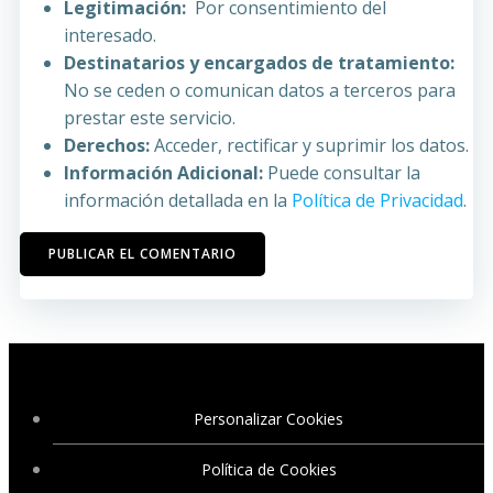
Legitimación:
Por consentimiento del
interesado.
Destinatarios y encargados de tratamiento:
No se ceden o comunican datos a terceros para
prestar este servicio.
Derechos:
Acceder, rectificar y suprimir los datos.
Información Adicional:
Puede consultar la
información detallada en la
Política de Privacidad
.
Personalizar Cookies
Política de Cookies