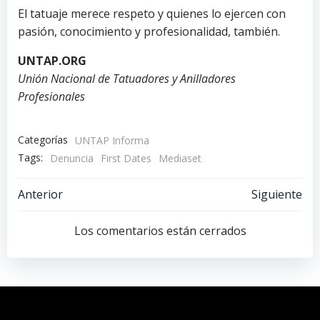
El tatuaje merece respeto y quienes lo ejercen con
pasión, conocimiento y profesionalidad, también.
UNTAP.ORG
Unión Nacional de Tatuadores y Anilladores
Profesionales
Categorías
UNTAP Informa
Tags:
Denuncia
First Dates
Mediaset
Navegación
Navegación
Anterior
Siguiente
por
por
Los comentarios están cerrados
las
las
entradas
entradas